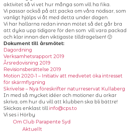
aktivitet så vi vet hur många som vill ha fika.
Vi passar också på att packa om våra nödisar, som
vanligt hjälps vi åt med detta under dagen.
Vi har hallarna redan innan mötet så det går bra
att dyka upp tidigare för den som vill vara packad
och klar innan den viktigaste tilldragelsen! 🙂
Dokument till årsmötet:
Dagordning
Verksamhetsrapport 2019
Årsredovisning 2019
Revisionsberättelse 2019
Motion 2020-1 – Initiativ att medvetet öka intresset
för skärmflygning
Skrivelse – Nya föreskrifter naturreservat Kullaberg
In med så mycket idéer och motioner du orkar
skriva, om hur du vill att klubben ska bli bättre!
Skickas enklast till
info@cps.to
Vi ses i Hörby
Om Club Parapente Syd
Aktuellt