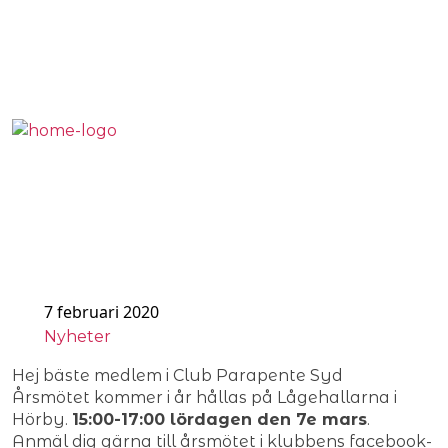
Årsmöte
2020
Om
Flygn
Säke
Shop
Kontakt
7 februari 2020
Nyheter
Hej bäste medlem i Club Parapente Syd
Årsmötet kommer i år hållas på Lågehallarna i
Hörby.
15:00-17:00 lördagen den 7e mars
.
Anmäl dig gärna till årsmötet i klubbens facebook-