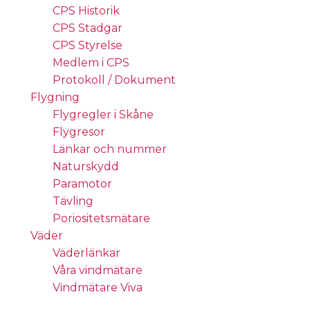
CPS Historik
CPS Stadgar
CPS Styrelse
Medlem i CPS
Protokoll / Dokument
Flygning
Flygregler i Skåne
Flygresor
Länkar och nummer
Naturskydd
Paramotor
Tävling
Poriositetsmätare
Väder
Väderlänkar
Våra vindmätare
Vindmätare Viva