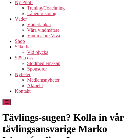
Ny Pilot?
Träning/Coachning
Låneutrustning
Väder
Väderlänkar
Våra vindmätare
Vindmätare Viva
Shop
Säkerhet
Vid olycka
Stötta oss
Stödmedlemskap
Sponsorer
Nyheter
Medlemsnyheter
Aktuellt
Kontakt
Tävlings-sugen? Kolla in vår
tävlingsansvarige Marko