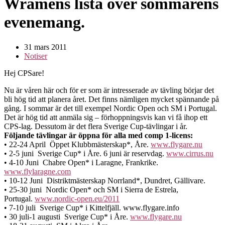
Wraméns lista över sommarens
evenemang.
31 mars 2011
Notiser
Hej CPSare!
Nu är våren här och för er som är intresserade av tävling börjar det
bli hög tid att planera året. Det finns nämligen mycket spännande på
gång. I sommar är det till exempel Nordic Open och SM i Portugal.
Det är hög tid att anmäla sig – förhoppningsvis kan vi få ihop ett
CPS-lag. Dessutom är det flera Sverige Cup-tävlingar i år.
Följande tävlingar är öppna för alla med comp 1-licens:
• 22-24 April Öppet Klubbmästerskap*, Åre.
www.flygare.nu
• 2-5 juni Sverige Cup* i Åre. 6 juni är reservdag.
www.cirrus.nu
• 4-10 Juni Chabre Open* i Laragne, Frankrike.
www.flylaragne.com
• 10-12 Juni Distriktmästerskap Norrland*, Dundret, Gällivare.
• 25-30 juni Nordic Open* och SM i Sierra de Estrela,
Portugal.
www.nordic-open.eu/2011
• 7-10 juli Sverige Cup* i Kittelfjäll. www.flygare.info
• 30 juli-1 augusti Sverige Cup* i Åre.
www.flygare.nu