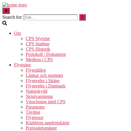
Search for:
Om
CPS Styrelse
CPS Stadgar
CPS Historik
Protokoll / Dokument
Medlem i CPS
Flygning
Flygställen
Länkar och nummer
Flygregler i Skåne
Flygregler i Danmark
Naturskydd
Skjutvarningar
Vinschning med CPS
Paramotor
Tävling
Flygresor
Klubbens tandemskärm
Poriositetsmätare