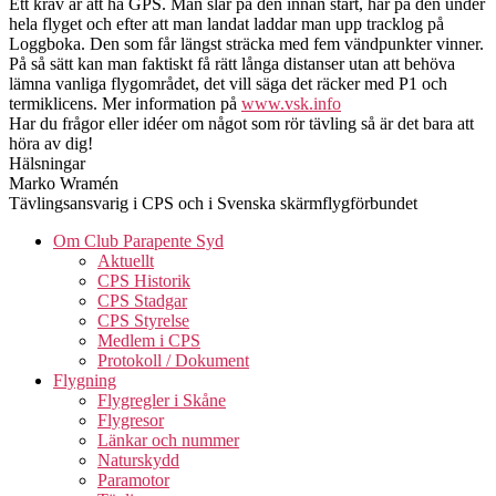
Ett krav är att ha GPS. Man slår på den innan start, har på den under
hela flyget och efter att man landat laddar man upp tracklog på
Loggboka. Den som får längst sträcka med fem vändpunkter vinner.
På så sätt kan man faktiskt få rätt långa distanser utan att behöva
lämna vanliga flygområdet, det vill säga det räcker med P1 och
termiklicens. Mer information på
www.vsk.info
Har du frågor eller idéer om något som rör tävling så är det bara att
höra av dig!
Hälsningar
Marko Wramén
Tävlingsansvarig i CPS och i Svenska skärmflygförbundet
Om Club Parapente Syd
Aktuellt
CPS Historik
CPS Stadgar
CPS Styrelse
Medlem i CPS
Protokoll / Dokument
Flygning
Flygregler i Skåne
Flygresor
Länkar och nummer
Naturskydd
Paramotor