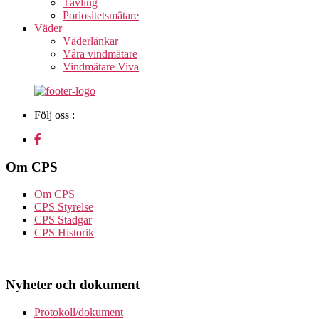
Tävling
Poriositetsmätare
Väder
Väderlänkar
Våra vindmätare
Vindmätare Viva
Följ oss :
Om CPS
Om CPS
CPS Styrelse
CPS Stadgar
CPS Historik
Nyheter och dokument
Protokoll/dokument