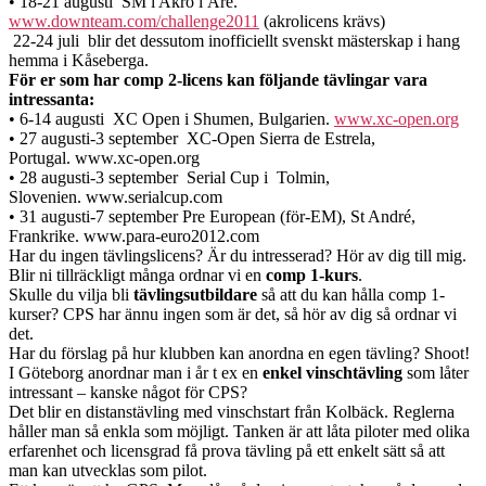
• 18-21 augusti SM i Akro i Åre.
www.downteam.com/challenge2011
(akrolicens krävs)
22-24 juli blir det dessutom inofficiellt svenskt mästerskap i hang
hemma i Kåseberga.
För er som har comp 2-licens kan följande tävlingar vara
intressanta:
• 6-14 augusti XC Open i Shumen, Bulgarien.
www.xc-open.org
• 27 augusti-3 september XC-Open Sierra de Estrela,
Portugal. www.xc-open.org
• 28 augusti-3 september Serial Cup i Tolmin,
Slovenien. www.serialcup.com
• 31 augusti-7 september Pre European (för-EM), St André,
Frankrike. www.para-euro2012.com
Har du ingen tävlingslicens? Är du intresserad? Hör av dig till mig.
Blir ni tillräckligt många ordnar vi en
comp 1-kurs
.
Skulle du vilja bli
tävlingsutbildare
så att du kan hålla comp 1-
kurser? CPS har ännu ingen som är det, så hör av dig så ordnar vi
det.
Har du förslag på hur klubben kan anordna en egen tävling? Shoot!
I Göteborg anordnar man i år t ex en
enkel vinschtävling
som låter
intressant – kanske något för CPS?
Det blir en distanstävling med vinschstart från Kolbäck. Reglerna
håller man så enkla som möjligt. Tanken är att låta piloter med olika
erfarenhet och licensgrad få prova tävling på ett enkelt sätt så att
man kan utvecklas som pilot.