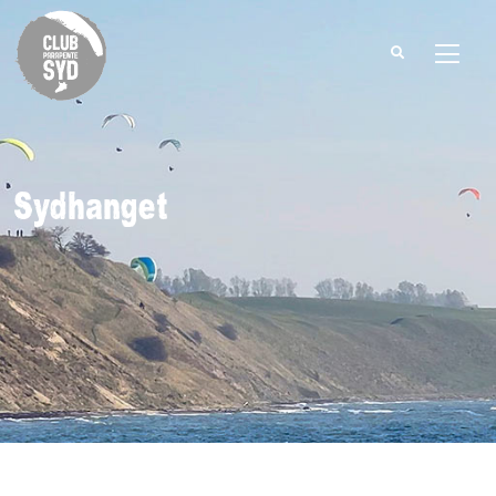
Search
for:
Sydhanget