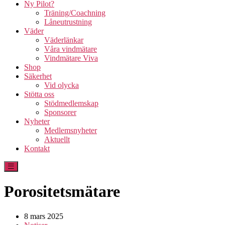
Ny Pilot?
Träning/Coachning
Låneutrustning
Väder
Väderlänkar
Våra vindmätare
Vindmätare Viva
Shop
Säkerhet
Vid olycka
Stötta oss
Stödmedlemskap
Sponsorer
Nyheter
Medlemsnyheter
Aktuellt
Kontakt
Porositetsmätare
8 mars 2025