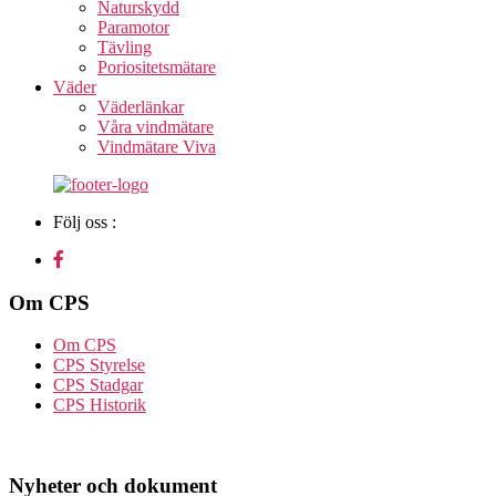
Naturskydd
Paramotor
Tävling
Poriositetsmätare
Väder
Väderlänkar
Våra vindmätare
Vindmätare Viva
Följ oss :
Om CPS
Om CPS
CPS Styrelse
CPS Stadgar
CPS Historik
Nyheter och dokument