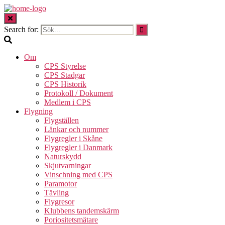
Search for:
Om
CPS Styrelse
CPS Stadgar
CPS Historik
Protokoll / Dokument
Medlem i CPS
Flygning
Flygställen
Länkar och nummer
Flygregler i Skåne
Flygregler i Danmark
Naturskydd
Skjutvarningar
Vinschning med CPS
Paramotor
Tävling
Flygresor
Klubbens tandemskärm
Poriositetsmätare