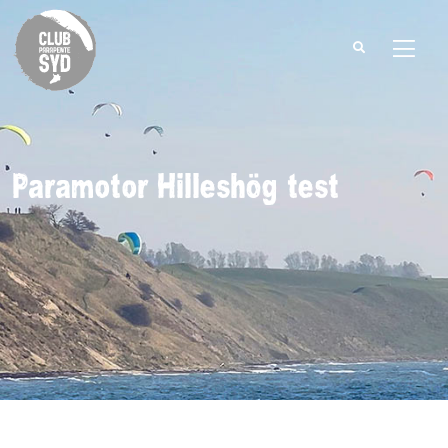
Search
for:
Paramotor Hilleshög test