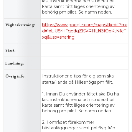
läst instruktionerna och studerat bif.
karta samt fått läges orientering av
behörig pm pilot. Se namn nedan.
Vägbeskrivning:
https://www.google.com/maps/d/edit?mi
d=1xLiU8rHTgedgZI5VRHLN3fOoKtNfcF
xq&usp=sharing
Start:
Landning:
Övrig info:
Instruktioner o tips för dig som ska
starta/ landa på Hilleshögs pm fält.
1. Innan Du använder fältet ska Du ha
läst instruktionerna och studerat bif.
karta samt fått läges orientering av
behörig pm pilot. Se namn nedan.
2. I området förekommer
hästanläggningar samt ppl flyg från