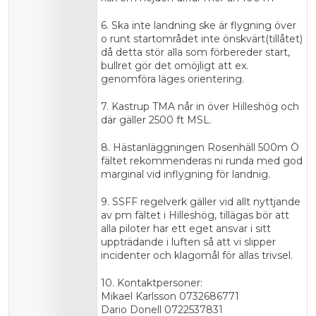
6. Ska inte landning ske är flygning över
o runt startområdet inte önskvärt(tillåtet)
då detta stör alla som förbereder start,
bullret gör det omöjligt att ex.
genomföra läges orientering.
7. Kastrup TMA når in över Hilleshög och
där gäller 2500 ft MSL.
8. Hästanläggningen Rosenhäll 500m Ö
fältet rekommenderas ni runda med god
marginal vid inflygning för landnig.
9. SSFF regelverk gäller vid allt nyttjande
av pm fältet i Hilleshög, tillägas bör att
alla piloter har ett eget ansvar i sitt
uppträdande i luften så att vi slipper
incidenter och klagomål för allas trivsel.
10. Kontaktpersoner:
Mikael Karlsson 0732686771
Dario Donell 0722537831