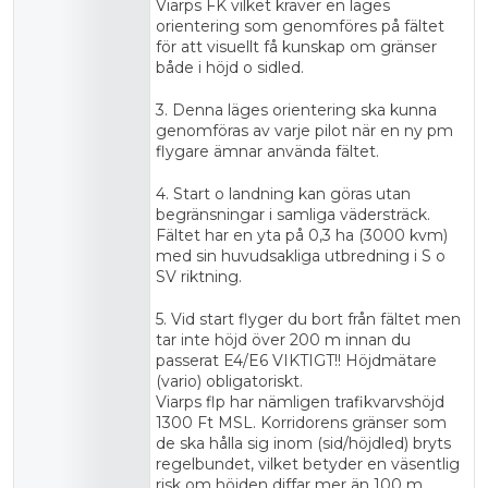
Viarps FK vilket kräver en läges
orientering som genomföres på fältet
för att visuellt få kunskap om gränser
både i höjd o sidled.
3. Denna läges orientering ska kunna
genomföras av varje pilot när en ny pm
flygare ämnar använda fältet.
4. Start o landning kan göras utan
begränsningar i samliga vädersträck.
Fältet har en yta på 0,3 ha (3000 kvm)
med sin huvudsakliga utbredning i S o
SV riktning.
5. Vid start flyger du bort från fältet men
tar inte höjd över 200 m innan du
passerat E4/E6 VIKTIGT!! Höjdmätare
(vario) obligatoriskt.
Viarps flp har nämligen trafikvarvshöjd
1300 Ft MSL. Korridorens gränser som
de ska hålla sig inom (sid/höjdled) bryts
regelbundet, vilket betyder en väsentlig
risk om höjden diffar mer än 100 m