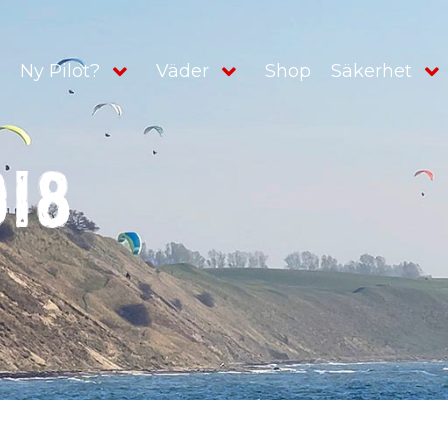
Shop
Ny Pilot?
Väder
Säkerhet
018