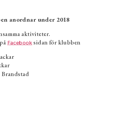
bben anordnar under 2018
nsamma aktiviteter.
 på
sidan för klubben
Facebook
backar
ckar
i Brandstad