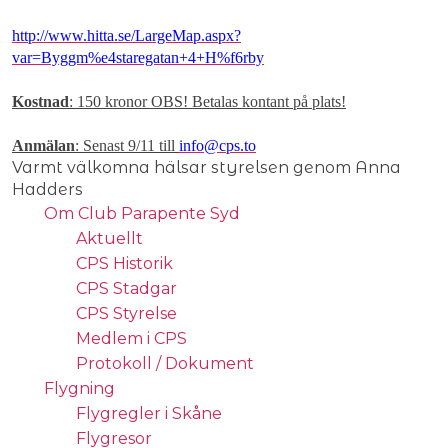
http://www.hitta.se/LargeMap.aspx?
var=Byggm%e4staregatan+4+H%f6rby
Kostnad
: 150 kronor OBS! Betalas kontant på plats!
Anmälan
: Senast 9/11 till
info@cps.to
Varmt välkomna hälsar styrelsen genom Anna
Hadders
Om Club Parapente Syd
Aktuellt
CPS Historik
CPS Stadgar
CPS Styrelse
Medlem i CPS
Protokoll / Dokument
Flygning
Flygregler i Skåne
Flygresor