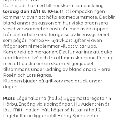
Du inbjuds härmed till nödskärmsompackning
lördag den 12/11 kl 10-15
. Mitt i ompackningen
kommer vi även att hålla ett medlemsmöte. Det blir
bland annat diskussion om hur vi ska organisera
vinschverksamheten nästa år, men även rapport
från det arbete med förnyelse av licenssystemet
som pågår inom SSFF. Självklart lyfter vi även
frågor som ni medlemmar vill att vi tar upp.
Kom direkt på morgonen. Det funkar inte att dyka
upp klockan två och tro att man ska hinna få hjälp
med att packa om sin skärm. Vi gör jobbet
tillsammans under ledning av bland andra Pierre
Rosén och Lars Agnas.
Klubben bjuder på grillkorv med dryck under
dagen.
Plats
: Lågehallarna (hall 2) Byggmästaregatan 4 i
Hörby. Ingång via sidoingångar. Huvudentrén är
låst. Mitt i hallen, håll höger så hittar ni hall 2.
Lågehallarna ligger intill Hörby Sportcenter.