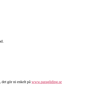
nd.
, det gör ni enkelt på
www.paragliding.se