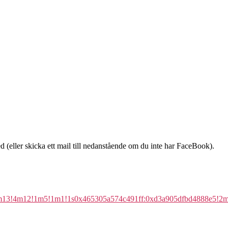
(eller skicka ett mail till nedanstående om du inte har FaceBook).
1!4m13!4m12!1m5!1m1!1s0x465305a574c491ff:0xd3a905dfbd4888e5!