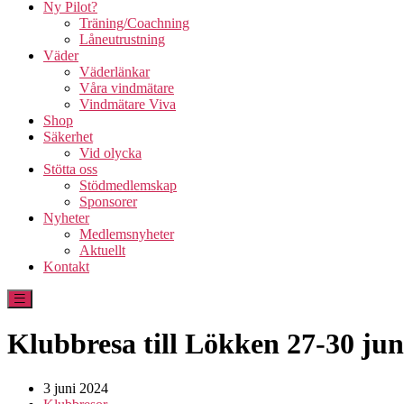
Ny Pilot?
Träning/Coachning
Låneutrustning
Väder
Väderlänkar
Våra vindmätare
Vindmätare Viva
Shop
Säkerhet
Vid olycka
Stötta oss
Stödmedlemskap
Sponsorer
Nyheter
Medlemsnyheter
Aktuellt
Kontakt
Klubbresa till Lökken 27-30 jun
3 juni 2024