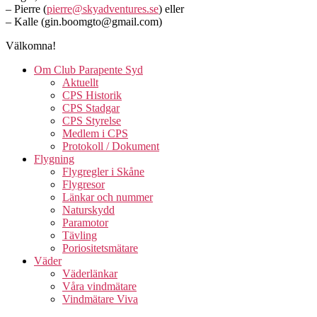
– Pierre (
pierre@skyadventures.se
) eller
– Kalle (gin.boomgto@gmail.com)
Välkomna!
Om Club Parapente Syd
Aktuellt
CPS Historik
CPS Stadgar
CPS Styrelse
Medlem i CPS
Protokoll / Dokument
Flygning
Flygregler i Skåne
Flygresor
Länkar och nummer
Naturskydd
Paramotor
Tävling
Poriositetsmätare
Väder
Väderlänkar
Våra vindmätare
Vindmätare Viva