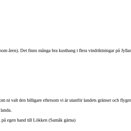
m åren). Det finns många bra kusthang i flera vindriktningar på Jylla
 ni valt den billigare eftersom vi är utanför landets gränser och flyger
 landa.
g på egen hand till Lökken (Samåk gärna)