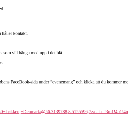
ed.
 håller kontakt.
s som vill hänga med upp i det blå.
e.
 klubbens FaceBook-sida under ”evenemang” och klicka att du kommer med 
+9480+Løkken,+Denmark/@56.3139788,8.5155596,7z/data=!3m1!4b