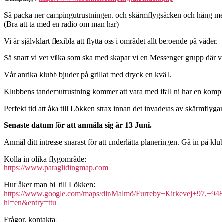
Så packa ner campingutrustningen. och skärmflygsäcken och häng m
(Bra att ta med en radio om man har)
Vi är självklart flexibla att flytta oss i området allt beroende på väder.
Så snart vi vet vilka som ska med skapar vi en Messenger grupp där vi
Vår anrika klubb bjuder på grillat med dryck en kväll.
Klubbens tandemutrustning kommer att vara med ifall ni har en kompi
Perfekt tid att åka till Lökken strax innan det invaderas av skärmflygar
Senaste datum för att anmäla sig är 13 Juni.
Anmäl ditt intresse snarast för att underlätta planeringen. Gå in på
Kolla in olika flygområde:
https://www.paraglidingmap.com
Hur åker man bil till Lökken:
https://www.google.com/maps/dir/Malmö/Furreby+Kirkevej+97,
hl=en&entry=ttu
Frågor, kontakta: