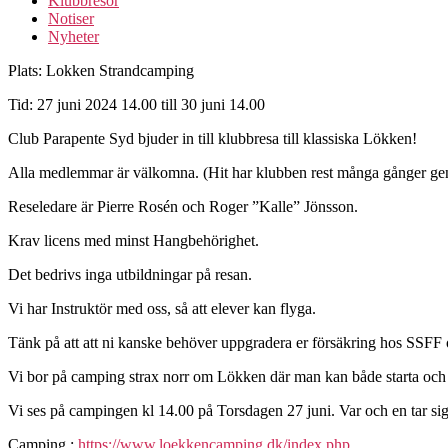
Klubbresor
Notiser
Nyheter
Plats: Lokken Strandcamping
Tid: 27 juni 2024 14.00 till 30 juni 14.00
Club Parapente Syd bjuder in till klubbresa till klassiska Lökken!
Alla medlemmar är välkomna. (Hit har klubben rest många gånger geno
Reseledare är Pierre Rosén och Roger ”Kalle” Jönsson.
Krav licens med minst Hangbehörighet.
Det bedrivs inga utbildningar på resan.
Vi har Instruktör med oss, så att elever kan flyga.
Tänk på att att ni kanske behöver uppgradera er försäkring hos SSFF om
Vi bor på camping strax norr om Lökken där man kan både starta och
Vi ses på campingen kl 14.00 på Torsdagen 27 juni. Var och en tar si
Camping :
https://www.loekkencamping.dk/index.php