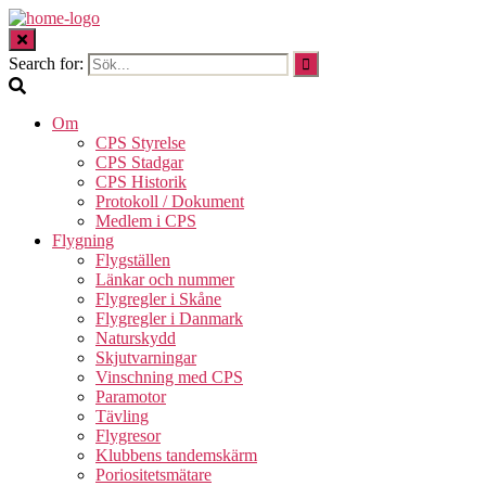
Search for:
Om
CPS Styrelse
CPS Stadgar
CPS Historik
Protokoll / Dokument
Medlem i CPS
Flygning
Flygställen
Länkar och nummer
Flygregler i Skåne
Flygregler i Danmark
Naturskydd
Skjutvarningar
Vinschning med CPS
Paramotor
Tävling
Flygresor
Klubbens tandemskärm
Poriositetsmätare