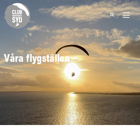
Search
for:
Våra flygställen