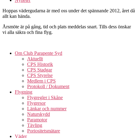
Nyheter
Hoppas vädergudarna är med oss under det spännande 2012, året då
allt kan hända.
Årsmöte är på gång, tid och plats meddelas snart. Tills dess önskar
vi alla säkra och fina flyg.
Om Club Parapente Syd
Aktuellt
CPS Historik
CPS Stadgar
CPS Styrelse
Medlem i CPS
Protokoll / Dokument
Flygning
Flygregler i Skåne
Flygresor
Länkar och nummer
Naturskydd
Paramotor
Tävling
Poriositetsmätare
Väder