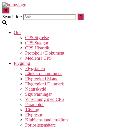
Search for:
Om
CPS Styrelse
CPS Stadgar
CPS Historik
Protokoll / Dokument
Medlem i CPS
Flygning
Flygställen
Länkar och nummer
Flygregler i Skåne
Flygregler i Danmark
Naturskydd
Skjutvarningar
Vinschning med CPS
Paramotor
Tävling
Flygresor
Klubbens tandemskärm
Poriositetsmätare