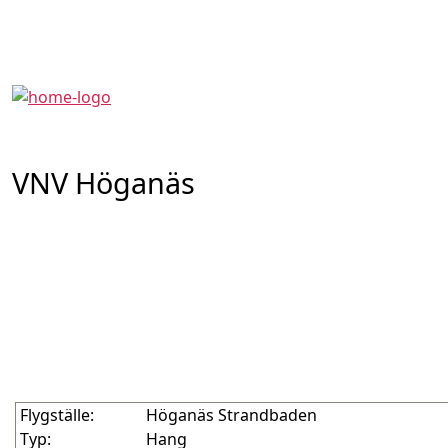
Om
Flygni
Kontakt
VNV Höganäs
Flygställe:
Höganäs Strandbaden
Typ:
Hang