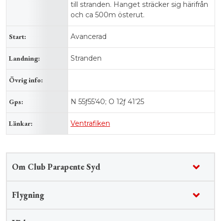
till stranden. Hanget sträcker sig härifrån
och ca 500m österut.
Start:
Avancerad
Landning:
Stranden
Övrig info:
Gps:
N 55ƒ55’40; O 12ƒ 41’25
Länkar:
Ventrafiken
Om Club Parapente Syd
Flygning