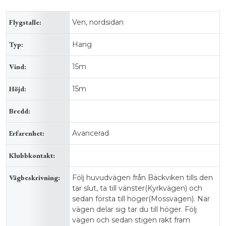
Flygstalle:
Ven, nordsidan
Typ:
Hang
Vind:
15m
Höjd:
15m
Bredd:
Erfarenhet:
Avancerad
Klubbkontakt:
Vägbeskrivning:
Följ huvudvägen från Bäckviken tills den
tar slut, ta till vänster(Kyrkvägen) och
sedan första till höger(Mossvägen). När
vägen delar sig tar du till höger. Följ
vägen och sedan stigen rakt fram