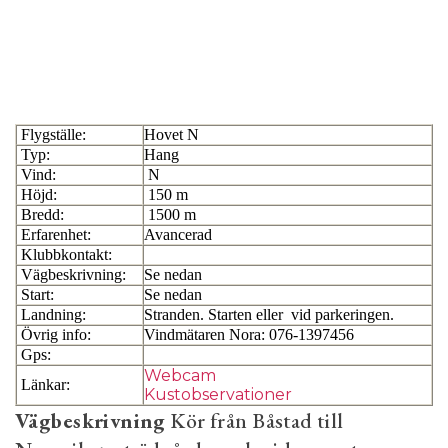
Flygställe:
Hovet N
Typ:
Hang
Vind:
N
Höjd:
150 m
Bredd:
1500 m
Erfarenhet:
Avancerad
Klubbkontakt:
Vägbeskrivning:
Se nedan
Start:
Se nedan
Landning:
Stranden. Starten eller vid parkeringen.
Övrig info:
Vindmätaren Nora: 076-1397456
Gps:
Webcam
Länkar:
Kustobservationer
Vägbeskrivning
Kör från Båstad till