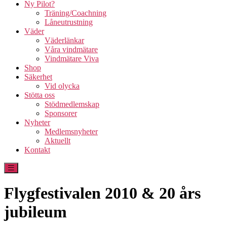
Ny Pilot?
Träning/Coachning
Låneutrustning
Väder
Väderlänkar
Våra vindmätare
Vindmätare Viva
Shop
Säkerhet
Vid olycka
Stötta oss
Stödmedlemskap
Sponsorer
Nyheter
Medlemsnyheter
Aktuellt
Kontakt
Flygfestivalen 2010 & 20 års
jubileum