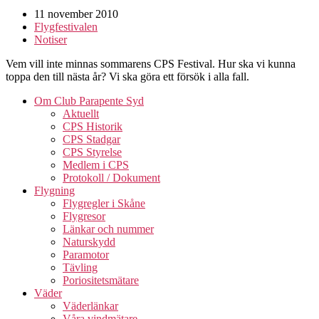
11 november 2010
Flygfestivalen
Notiser
Vem vill inte minnas sommarens CPS Festival. Hur ska vi kunna
toppa den till nästa år? Vi ska göra ett försök i alla fall.
Om Club Parapente Syd
Aktuellt
CPS Historik
CPS Stadgar
CPS Styrelse
Medlem i CPS
Protokoll / Dokument
Flygning
Flygregler i Skåne
Flygresor
Länkar och nummer
Naturskydd
Paramotor
Tävling
Poriositetsmätare
Väder
Väderlänkar
Våra vindmätare