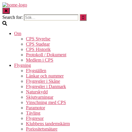
Search for:
Om
CPS Styrelse
CPS Stadgar
CPS Historik
Protokoll / Dokument
Medlem i CPS
Flygning
Flygställen
Länkar och nummer
Flygregler i Skåne
Flygregler i Danmark
Naturskydd
Skjutvarningar
Vinschning med CPS
Paramotor
Tävling
Flygresor
Klubbens tandemskärm
Poriositetsmätare