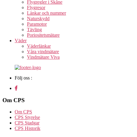
Flygregler i Skåne
Flygresor
Länkar och nummer
Naturskydd
Paramotor
Tävling
Poriositetsmätare
Väder
Väderlänkar
Våra vindmätare
Vindmätare Viva
Följ oss :
Om CPS
Om CPS
CPS Styrelse
CPS Stadgar
CPS Historik