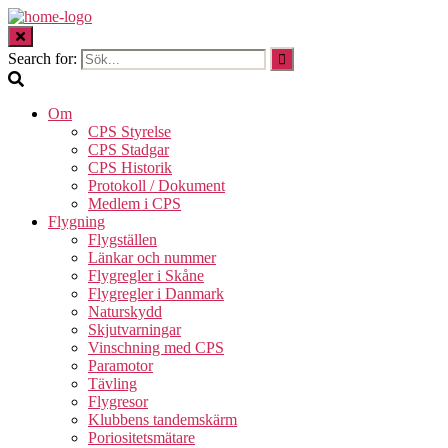
Search for:
Om
CPS Styrelse
CPS Stadgar
CPS Historik
Protokoll / Dokument
Medlem i CPS
Flygning
Flygställen
Länkar och nummer
Flygregler i Skåne
Flygregler i Danmark
Naturskydd
Skjutvarningar
Vinschning med CPS
Paramotor
Tävling
Flygresor
Klubbens tandemskärm
Poriositetsmätare