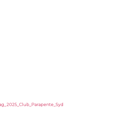
25 – valbere
Om
Flygning
Ny
arch
:
lag_2025_Club_Parapente_Syd