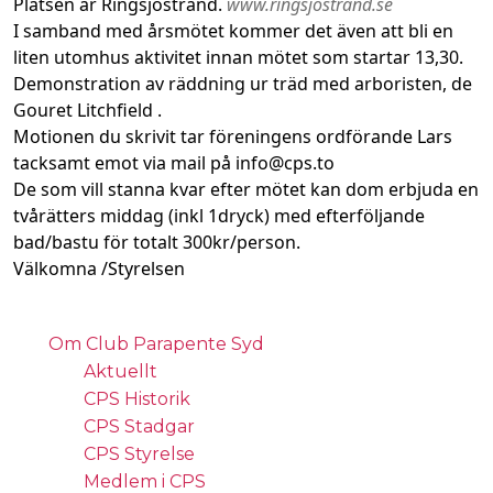
Platsen är Ringsjöstrand.
www.ringsjostrand.se
I samband med årsmötet kommer det även att bli en
liten utomhus aktivitet innan mötet som startar 13,30.
Demonstration av räddning ur träd med arboristen, de
Gouret Litchfield .
Motionen du skrivit tar föreningens ordförande Lars
tacksamt emot via mail på info@cps.to
De som vill stanna kvar efter mötet kan dom erbjuda en
tvårätters middag (inkl 1dryck) med efterföljande
bad/bastu för totalt 300kr/person.
Välkomna /Styrelsen
Om Club Parapente Syd
Aktuellt
CPS Historik
CPS Stadgar
CPS Styrelse
Medlem i CPS