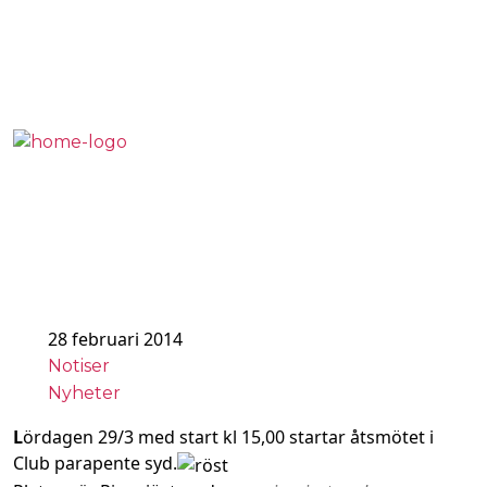
Årsmöte
2014
Om
Flygn
Säke
Shop
Kontakt
28 februari 2014
Notiser
Nyheter
L
ördagen 29/3 med start kl 15,00 startar åtsmötet i
Club parapente syd.